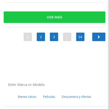
VER MÁS
1
2
3
…
54
Bienes raíces
Películas
Descuentos y ofertas