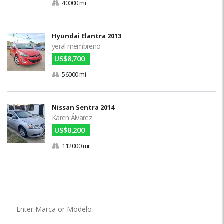
40000 mi
Hyundai Elantra 2013
yeral membreño
US$8,700
56000 mi
Nissan Sentra 2014
Karen Álvarez
US$8,200
112000 mi