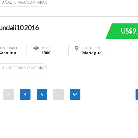
AÑADIR PARA COMPARAR
ndai i10 2016
US$9
OMBUSTIBLE
MOTOR
UBICACIÓN
Gasolina
1300
Managua, Nicaragua
AÑADIR PARA COMPARAR
3
4
5
…
54