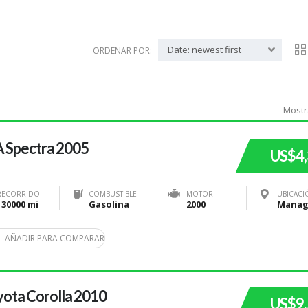
Date: newest first
ORDENAR POR:
Mostr
 Spectra 2005
US$4
RECORRIDO
COMBUSTIBLE
MOTOR
UBICACI
130000 mi
Gasolina
2000
AÑADIR PARA COMPARAR
ota Corolla 2010
US$9