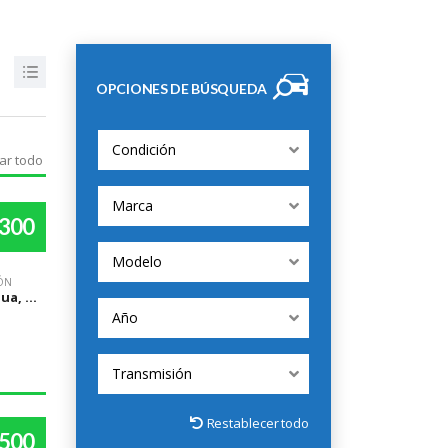
OPCIONES DE BÚSQUEDA
Condición
ar todo
Marca
,300
Modelo
ÓN
Managua, Managua
Año
Transmisión
Restablecer todo
,500