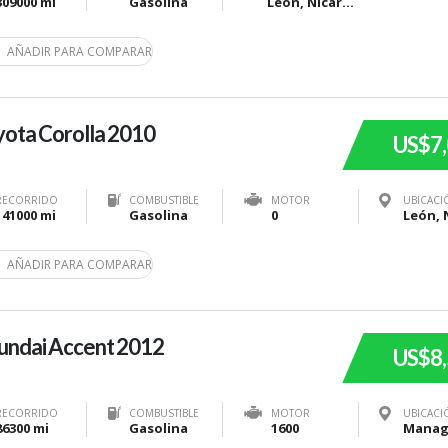
309000 mi
Gasolina
León, Nicaragua
AÑADIR PARA COMPARAR
ota Corolla 2010
US$7
RECORRIDO
COMBUSTIBLE
MOTOR
UBICACI
141000 mi
Gasolina
0
AÑADIR PARA COMPARAR
undai Accent 2012
US$8
RECORRIDO
COMBUSTIBLE
MOTOR
UBICACI
86300 mi
Gasolina
1600