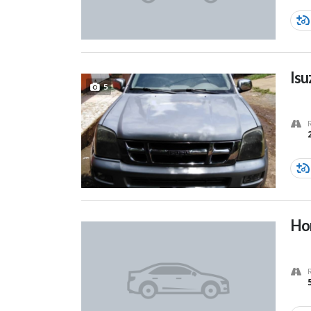
Is
5
Hon