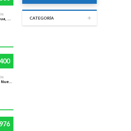
ÓN
CATEGORÍA
Managua, Managua
,400
ÓN
Jalapa, Nueva Segovia
,976