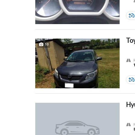
Toy
10
Hy