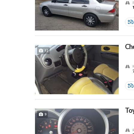
Che
12
To
9