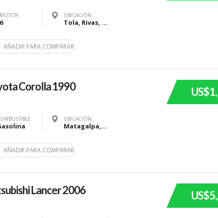
MOTOR
UBICACIÓN
6
Tola, Rivas, Nicaragua
AÑADIR PARA COMPARAR
ota Corolla 1990
US$1
OMBUSTIBLE
UBICACIÓN
Gasolina
Matagalpa, Nicaragua
AÑADIR PARA COMPARAR
subishi Lancer 2006
US$5