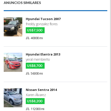
ANUNCIOS SIMILARES
Hyundai Tucson 2007
freddy gonzalez flores
US$7,500
40000 mi
Hyundai Elantra 2013
yeral membreño
US$8,700
56000 mi
Nissan Sentra 2014
Karen Álvarez
US$8,200
112000 mi