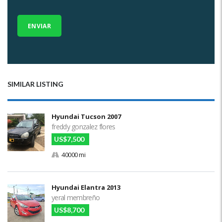
SIMILAR LISTING
Hyundai Tucson 2007
freddy gonzalez flores
US$7,500
40000 mi
Hyundai Elantra 2013
yeral membreño
US$8,700