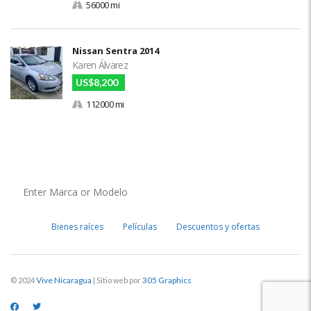
56000 mi
Nissan Sentra 2014
Karen Álvarez
US$8,200
112000 mi
Bienes raíces
Películas
Descuentos y ofertas
Vive Nicaragua
305 Graphics
© 2024
| Sitio web por