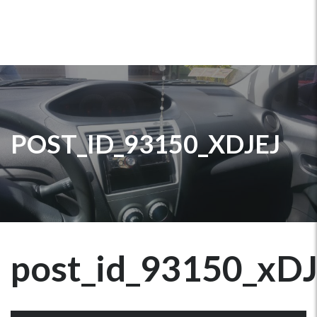
POST_ID_93150_XDJEJ
post_id_93150_xD