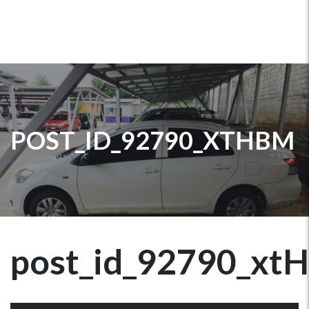
POST_ID_92790_XTHBM
post_id_92790_xt