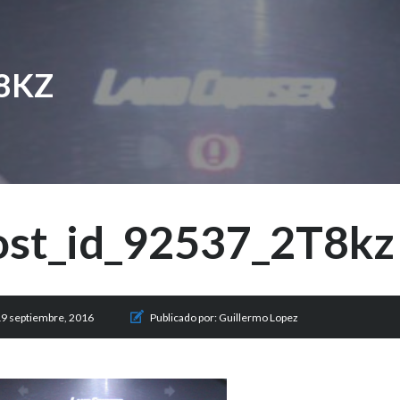
8KZ
ost_id_92537_2T8kz
9 septiembre, 2016
Publicado por:
Guillermo Lopez