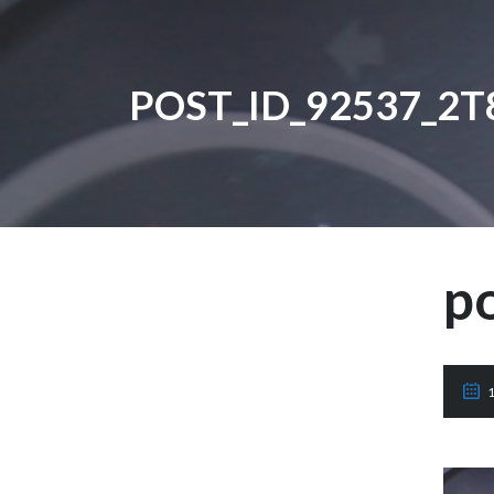
POST_ID_92537_2T
p
1