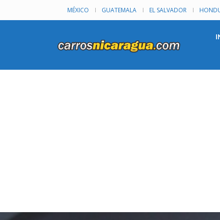
MÉXICO
GUATEMALA
EL SALVADOR
HONDU
I