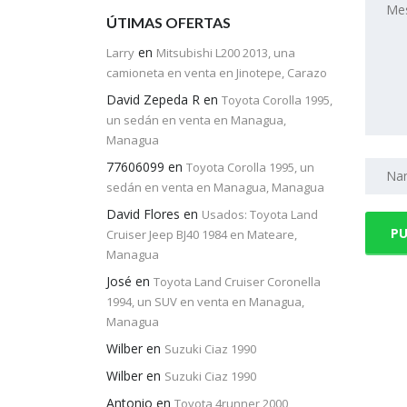
ÚTIMAS OFERTAS
en
Larry
Mitsubishi L200 2013, una
camioneta en venta en Jinotepe, Carazo
David Zepeda R
en
Toyota Corolla 1995,
un sedán en venta en Managua,
Managua
77606099
en
Toyota Corolla 1995, un
sedán en venta en Managua, Managua
David Flores
en
Usados: Toyota Land
Cruiser Jeep BJ40 1984 en Mateare,
Managua
José
en
Toyota Land Cruiser Coronella
1994, un SUV en venta en Managua,
Managua
Wilber
en
Suzuki Ciaz 1990
Wilber
en
Suzuki Ciaz 1990
Antonio
en
Toyota 4runner 2000