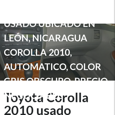
TOYOTA COROLLA 2010
USADO UBICADO EN
LEÓN, NICARAGUA
COROLLA 2010,
AUTOMATICO, COLOR
GRIS OBSCURO, PRECIO
NEGOCIABLE
Toyota Corolla
2010 usado