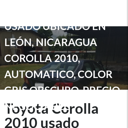
TOYOTA COROLLA 2010
USADO UBICADO EN
LEÓN, NICARAGUA
COROLLA 2010,
AUTOMATICO, COLOR
GRIS OBSCURO, PRECIO
NEGOCIABLE
Toyota Corolla
2010 usado