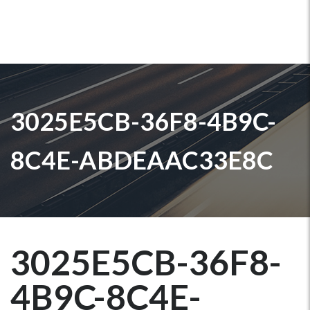
3025E5CB-36F8-4B9C-
8C4E-ABDEAAC33E8C
3025E5CB-36F8-
4B9C-8C4E-