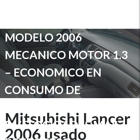
2006 USADO UBICADO
EN NICARAGUA
MODELO 2006
MECANICO MOTOR 1.3
– ECONOMICO EN
CONSUMO DE
COMBUSTIBLE CAJA DE
Mitsubishi Lancer
5 VELOCIDADES MAS
2006 usado