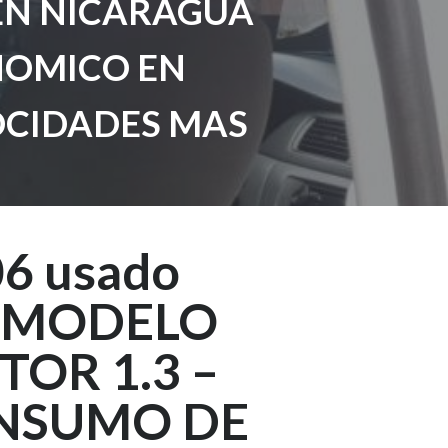
 EN NICARAGUA
NOMICO EN
OCIDADES MAS
06 usado
ua MODELO
OR 1.3 –
NSUMO DE