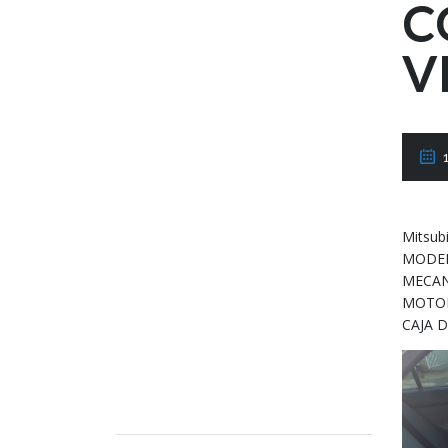
C
V
1
Mitsub
MODEL
MECA
MOTOR
CAJA 