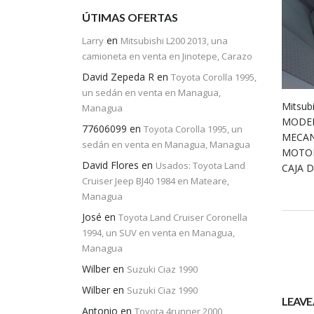
ÚTIMAS OFERTAS
en
Larry
Mitsubishi L200 2013, una
camioneta en venta en Jinotepe, Carazo
David Zepeda R
en
Toyota Corolla 1995,
un sedán en venta en Managua,
Mitsub
Managua
MODEL
77606099
en
Toyota Corolla 1995, un
MECA
sedán en venta en Managua, Managua
MOTOR
David Flores
en
Usados: Toyota Land
CAJA 
Cruiser Jeep BJ40 1984 en Mateare,
Managua
José
en
Toyota Land Cruiser Coronella
1994, un SUV en venta en Managua,
Managua
Wilber
en
Suzuki Ciaz 1990
Wilber
en
Suzuki Ciaz 1990
LEAVE 
Antonio
en
Toyota 4runner 2000