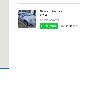
Nissan Sentra
2014
Karen Álvarez
US$8,200
112000 mi