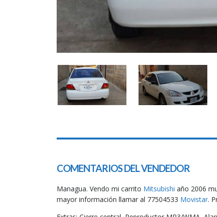
COMENTARIOS DEL VENDEDOR
Managua. Vendo mi carrito
Mitsubishi
año 2006 muy
mayor información llamar al 77504533
Movistar
. P
Extras: Cierre central, Reproductor MP3/WMA, Alarma