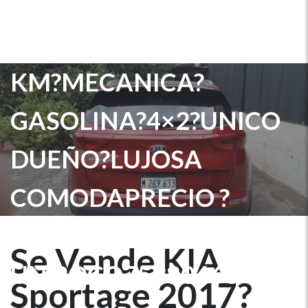
SE VENDE KIA
SPORTAGE 2017?35000
KM?MECANICA?
GASOLINA?4×2?UNICO
DUEÑO?LUJOSA
COMODAPRECIO ?
15600? DOLARES NEG
Se Vende KIA
UN POCO75380663
Sportage 2017?