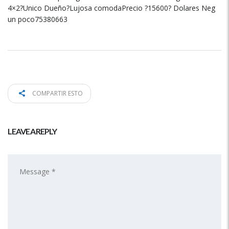
4×2?Unico Dueño?Lujosa comodaPrecio ?15600? Dolares Neg
un poco75380663
COMPARTIR ESTO
LEAVE A REPLY