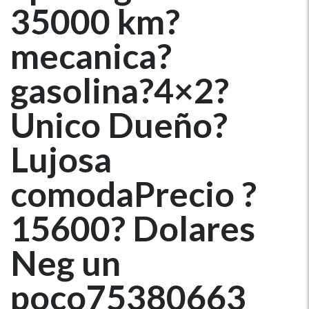
35000 km?
mecanica?
gasolina?4×2?
Unico Dueño?
Lujosa
comodaPrecio ?
15600? Dolares
Neg un
poco75380663