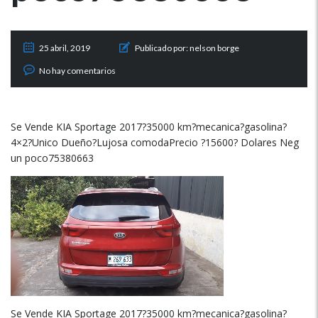
25 abril, 2019
Publicado por:
nelson borge
No hay comentarios
Se Vende KIA Sportage 2017?35000 km?mecanica?gasolina?
4×2?Unico Dueño?Lujosa comodaPrecio ?15600? Dolares Neg
un poco75380663
Se Vende KIA Sportage 2017?35000 km?mecanica?gasolina?