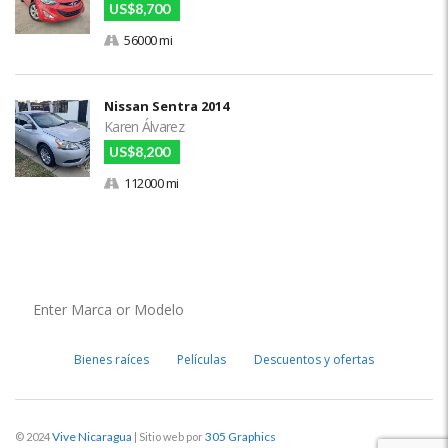
US$8,700
56000 mi
Nissan Sentra 2014
Karen Álvarez
US$8,200
112000 mi
Bienes raíces
Películas
Descuentos y ofertas
Vive Nicaragua
305 Graphics
© 2024
| Sitio web por