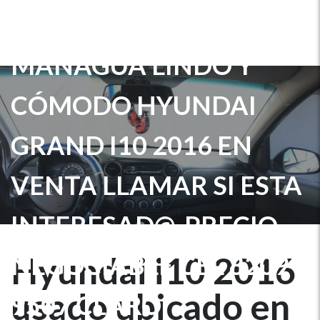
USADO UBICADO EN
MANAGUA LINDO Y
CÓMODO HYUNDAI
GRAND I10 2016 EN
VENTA LLAMAR SI ESTA
INTERESAD@, PRECIO
NEGOCIABLE CEL 8209
Hyundai i10 2016
usado ubicado en
9507 CLARO