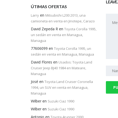
LEAVE 
ÚTIMAS OFERTAS
en
Larry
Mitsubishi L200 2013, una
camioneta en venta en Jinotepe, Carazo
David Zepeda R
en
Toyota Corolla 1995,
un sedán en venta en Managua,
Managua
77606099
en
Toyota Corolla 1995, un
sedán en venta en Managua, Managua
David Flores
en
Usados: Toyota Land
Cruiser Jeep BJ40 1984 en Mateare,
Managua
José
en
Toyota Land Cruiser Coronella
1994, un SUV en venta en Managua,
Managua
Wilber
en
Suzuki Ciaz 1990
Wilber
en
Suzuki Ciaz 1990
Antonio
en
Toyota 4runner 2000