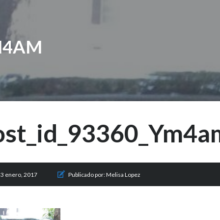
M4AM
ost_id_93360_Ym4a
3 enero, 2017
Publicado por:
Melisa Lopez