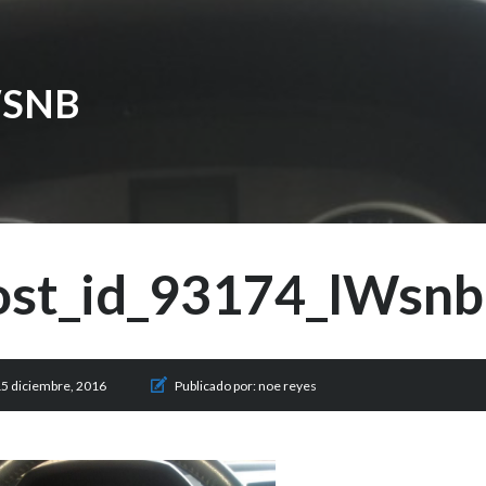
WSNB
ost_id_93174_lWsnb
5 diciembre, 2016
Publicado por:
noe reyes