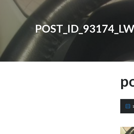
POST_ID_93174_L
p
1