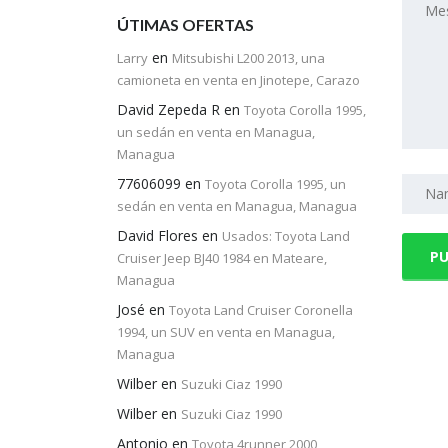
ÚTIMAS OFERTAS
en
Larry
Mitsubishi L200 2013, una
camioneta en venta en Jinotepe, Carazo
David Zepeda R
en
Toyota Corolla 1995,
un sedán en venta en Managua,
Managua
77606099
en
Toyota Corolla 1995, un
sedán en venta en Managua, Managua
David Flores
en
Usados: Toyota Land
Cruiser Jeep BJ40 1984 en Mateare,
Managua
José
en
Toyota Land Cruiser Coronella
1994, un SUV en venta en Managua,
Managua
Wilber
en
Suzuki Ciaz 1990
Wilber
en
Suzuki Ciaz 1990
Antonio
en
Toyota 4runner 2000