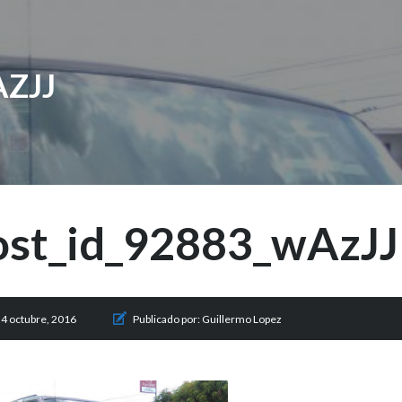
ZJJ
ost_id_92883_wAzJJ
4 octubre, 2016
Publicado por:
Guillermo Lopez