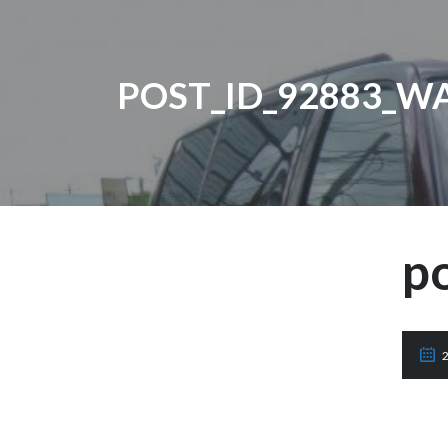
POST_ID_92883_WA
p
2