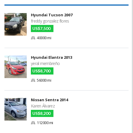
Hyundai Tucson 2007
freddy gonzalez flores
US$7,500
40000 mi
Hyundai Elantra 2013
yeral membreño
US$8,700
56000 mi
Nissan Sentra 2014
Karen Álvarez
US$8,200
112000 mi