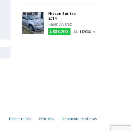
Nissan Sentra
2014
Karen Álvarez
US$8,200
112000 mi
Bienes raíces
Películas
Descuentos y ofertas