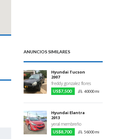
ANUNCIOS SIMILARES
Hyundai Tucson
2007
freddy gonzalez flores
US$7,500
40000 mi
Hyundai Elantra
2013
yeral membreño
US$8,700
56000 mi