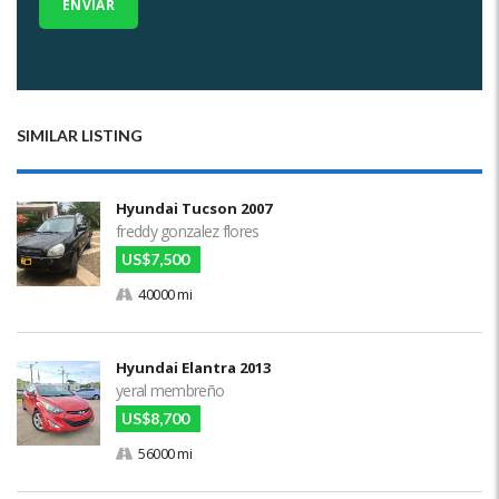
SIMILAR LISTING
Hyundai Tucson 2007
freddy gonzalez flores
US$7,500
40000 mi
Hyundai Elantra 2013
yeral membreño
US$8,700
56000 mi