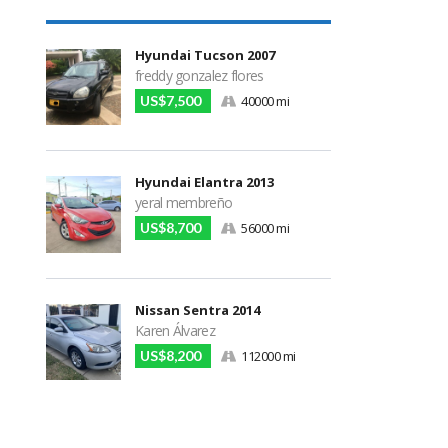
Hyundai Tucson 2007
freddy gonzalez flores
US$7,500
40000 mi
Hyundai Elantra 2013
yeral membreño
US$8,700
56000 mi
Nissan Sentra 2014
Karen Álvarez
US$8,200
112000 mi