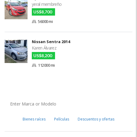
yeral membreño
US$8,700
56000 mi
Nissan Sentra 2014
Karen Álvarez
US$8,200
112000 mi
Bienes raíces
Películas
Descuentos y ofertas