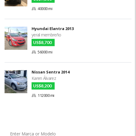
40000 mi
Hyundai Elantra 2013
yeral membreño
US$8,700
56000 mi
Nissan Sentra 2014
Karen Álvarez
US$8,200
112000 mi