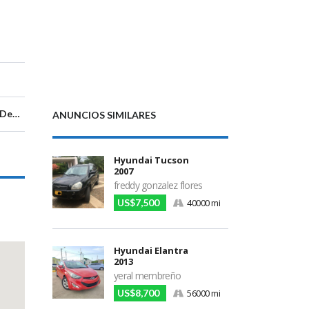
Managua, Departamento de Managua, Nicaragua
ANUNCIOS SIMILARES
Hyundai Tucson
2007
freddy gonzalez flores
US$7,500
40000 mi
Hyundai Elantra
2013
yeral membreño
US$8,700
56000 mi