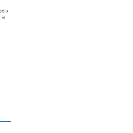
 solo
 el