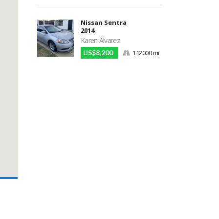
Nissan Sentra
2014
Karen Álvarez
US$8,200
112000 mi