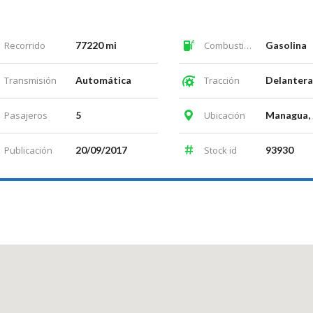
Recorrido
77220 mi
Combustible
Gasolina
Transmisión
Automática
Tracción
Delantera
Pasajeros
5
Ubicación
Publicación
20/09/2017
Stock id
93930