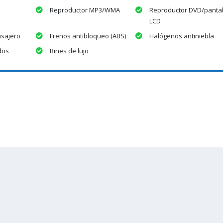
Reproductor MP3/WMA
Reproductor DVD/pantal
LCD
asajero
Frenos antibloqueo (ABS)
Halógenos antiniebla
dos
Rines de lujo