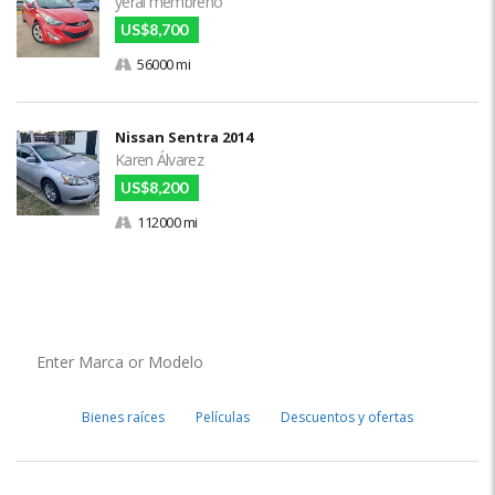
yeral membreño
US$8,700
56000 mi
Nissan Sentra 2014
Karen Álvarez
US$8,200
112000 mi
Bienes raíces
Películas
Descuentos y ofertas