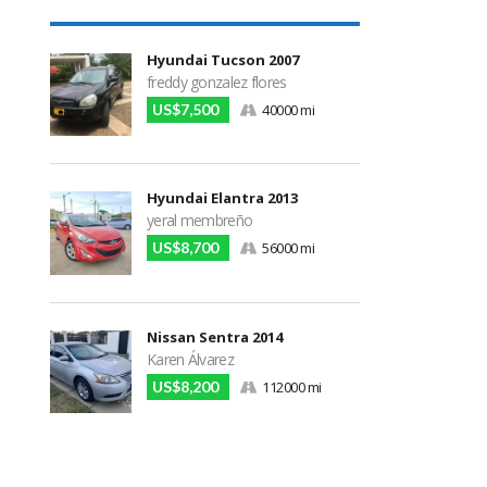
Hyundai Tucson 2007
freddy gonzalez flores
US$7,500
40000 mi
Hyundai Elantra 2013
yeral membreño
US$8,700
56000 mi
Nissan Sentra 2014
Karen Álvarez
US$8,200
112000 mi