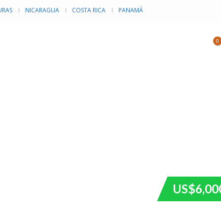
RAS
NICARAGUA
COSTA RICA
PANAMÁ
NVENTARIO
CATEGORÍAS
EVENTOS
0
US$6,00