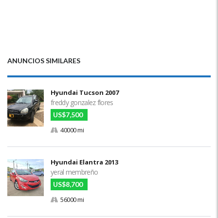
ANUNCIOS SIMILARES
Hyundai Tucson 2007
freddy gonzalez flores
US$7,500
40000 mi
Hyundai Elantra 2013
yeral membreño
US$8,700
56000 mi