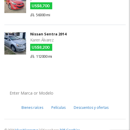
US$8,700
56000 mi
Nissan Sentra 2014
Karen Álvarez
US$8,200
112000 mi
Bienes raíces
Películas
Descuentos y ofertas
Vive Nicaragua
305 Graphics
© 2024
| Sitio web por