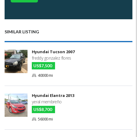
SIMILAR LISTING
Hyundai Tucson 2007
freddy gonzalez flores
US$7,500
40000 mi
Hyundai Elantra 2013
yeral membreño
US$8,700
56000 mi