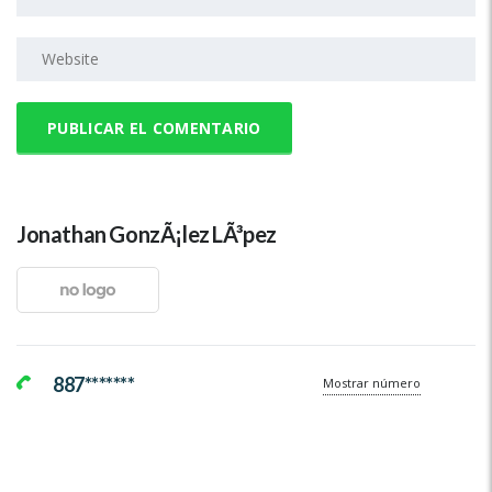
Jonathan GonzÃ¡lez LÃ³pez
887*******
Mostrar número