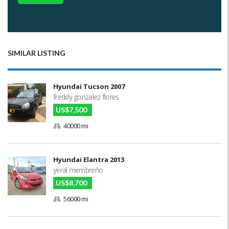
SIMILAR LISTING
Hyundai Tucson 2007
freddy gonzalez flores
US$7,500
40000 mi
Hyundai Elantra 2013
yeral membreño
US$8,700
56000 mi