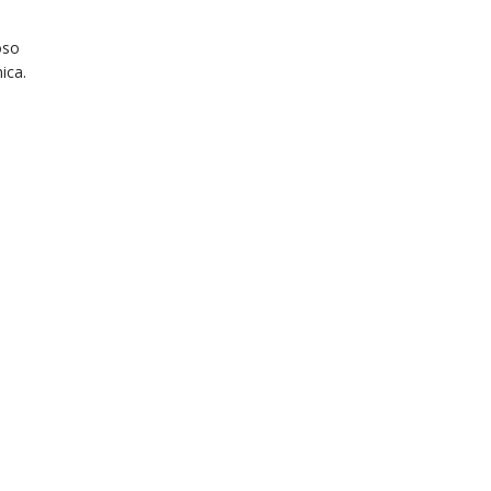
oso
ica.