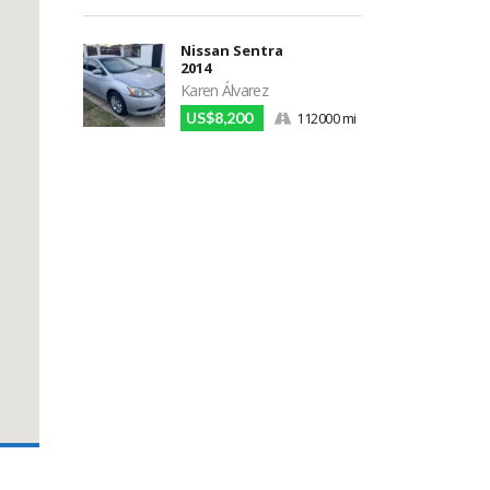
Nissan Sentra
2014
Karen Álvarez
US$8,200
112000 mi