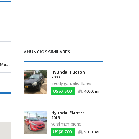
ANUNCIOS SIMILARES
Managua, Managua Department, Nicaragua
Hyundai Tucson
2007
freddy gonzalez flores
US$7,500
40000 mi
Hyundai Elantra
2013
yeral membreño
US$8,700
56000 mi