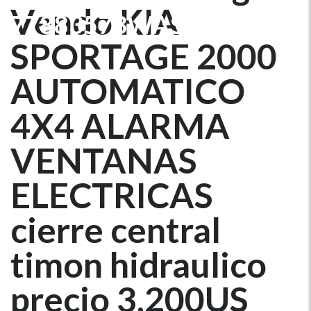
Vendo KIA
77883573WASAP
SPORTAGE 2000
AUTOMATICO
4X4 ALARMA
VENTANAS
ELECTRICAS
cierre central
timon hidraulico
precio 3,200US