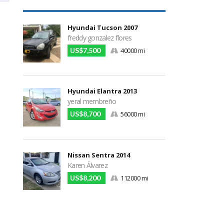
Hyundai Tucson 2007
freddy gonzalez flores
US$7,500
40000 mi
Hyundai Elantra 2013
yeral membreño
US$8,700
56000 mi
Nissan Sentra 2014
Karen Álvarez
US$8,200
112000 mi