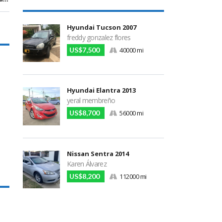
Hyundai Tucson 2007
freddy gonzalez flores
US$7,500
40000 mi
Hyundai Elantra 2013
yeral membreño
US$8,700
56000 mi
Nissan Sentra 2014
Karen Álvarez
US$8,200
112000 mi