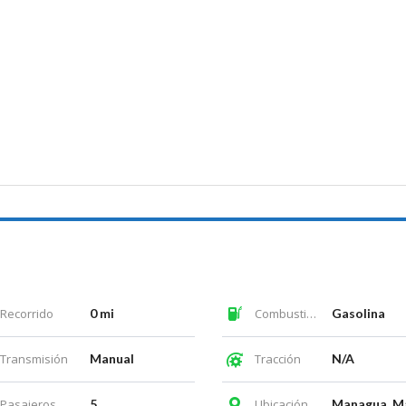
Recorrido
0 mi
Combustible
Gasolina
Transmisión
Manual
Tracción
N/A
Pasajeros
5
Ubicación