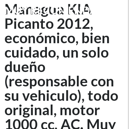
Managua KIA
MUY RECOMENDADO.
Picanto 2012,
económico, bien
cuidado, un solo
dueño
(responsable con
su vehiculo), todo
original, motor
1000 cc, AC. Muy