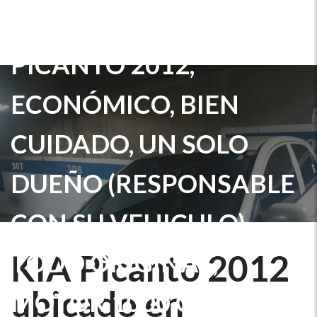
MANAGUA KIA
PICANTO 2012,
ECONÓMICO, BIEN
CUIDADO, UN SOLO
DUEÑO (RESPONSABLE
CON SU VEHICULO),
TODO ORIGINAL,
KIA Picanto 2012
ubicado en
MOTOR 1000 CC, AC.