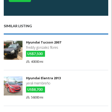
SIMILAR LISTING
Hyundai Tucson 2007
freddy gonzalez flores
US$7,500
40000 mi
Hyundai Elantra 2013
yeral membreño
US$8,700
56000 mi