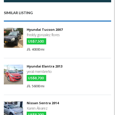
SIMILAR LISTING
Hyundai Tucson 2007
freddy gonzalez flores
US$7,500
40000 mi
Hyundai Elantra 2013
yeral membreño
US$8,700
56000 mi
Nissan Sentra 2014
Karen Álvarez
US$8,200