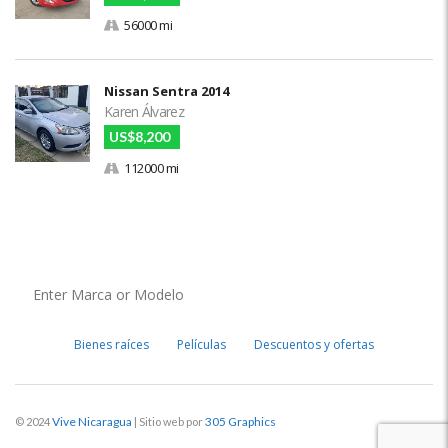
56000 mi
Nissan Sentra 2014
Karen Álvarez
US$8,200
112000 mi
Bienes raíces
Películas
Descuentos y ofertas
Vive Nicaragua
305 Graphics
© 2024
| Sitio web por