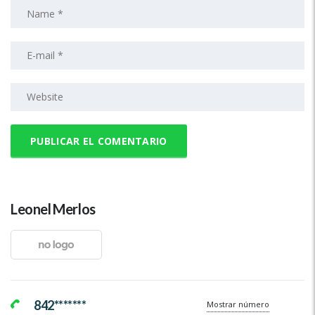
Leonel Merlos
842*******
Mostrar número