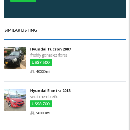
SIMILAR LISTING
Hyundai Tucson 2007
freddy gonzalez flores
US$7,500
40000 mi
Hyundai Elantra 2013
yeral membreño
US$8,700
56000 mi