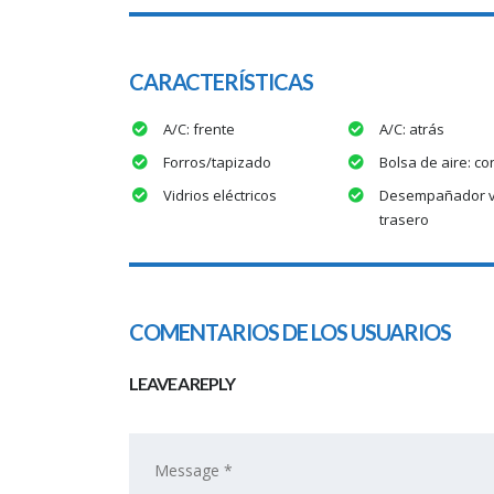
CARACTERÍSTICAS
A/C: frente
A/C: atrás
Forros/tapizado
Bolsa de aire: co
Vidrios eléctricos
Desempañador v
trasero
COMENTARIOS DE LOS USUARIOS
LEAVE A REPLY