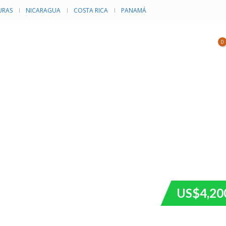
RAS
NICARAGUA
COSTA RICA
PANAMÁ
NVENTARIO
CATEGORÍAS
EVENTOS
0
US$4,20