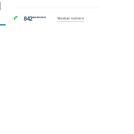
842*******
Mostrar número
,