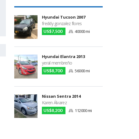
Hyundai Tucson 2007
freddy gonzalez flores
US$7,500
40000 mi
Hyundai Elantra 2013
yeral membreño
US$8,700
56000 mi
Nissan Sentra 2014
Karen Álvarez
US$8,200
112000 mi