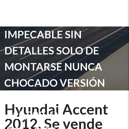
SE VENDE ACCENT
BLUE 2012 MECÁNICO
IMPECABLE SIN
DETALLES SOLO DE
MONTARSE NUNCA
CHOCADO VERSIÓN
FULL RINES DE LUJO
Hyundai Accent
,115,000 KM
2012. Se vende