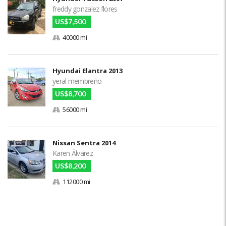
freddy gonzalez flores
US$7,500
40000 mi
Hyundai Elantra 2013
yeral membreño
US$8,700
56000 mi
Nissan Sentra 2014
Karen Álvarez
US$8,200
112000 mi