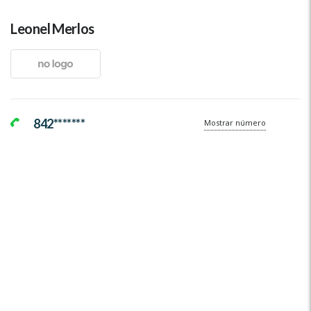
Leonel Merlos
842*******
Mostrar número