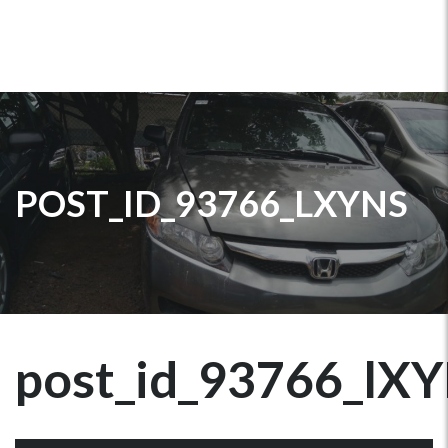
POST_ID_93766_LXYNS
post_id_93766_lX