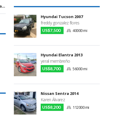
Managua, Managua
Hyundai Tucson 2007
freddy gonzalez flores
US$7,500
40000 mi
Hyundai Elantra 2013
yeral membreño
US$8,700
56000 mi
Nissan Sentra 2014
Karen Álvarez
US$8,200
112000 mi