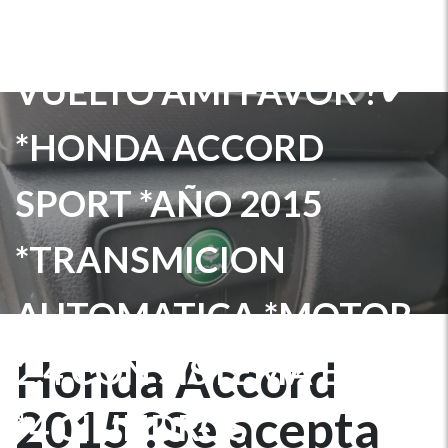
SE ACEPTA CARRO MAS
VUELTO AMI FAVOR ?✔
*HONDA ACCORD
SPORT *AÑO 2015
*TRANSMICION
AUTOMATICA *MOTOR
2.4 CON SISTEMA ECO
Honda Accord
2015 ?Se acepta
*4 CILINDROS