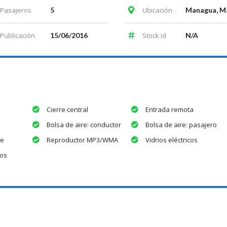
Pasajeros
5
Ubicación
Publicación
15/06/2016
Stock id
N/A
Cierre central
Entrada remota
Bolsa de aire: conductor
Bolsa de aire: pasajero
te
Reproductor MP3/WMA
Vidrios eléctricos
dos