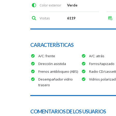
Color exterior
Verde
Visitas
6119
CARACTERÍSTICAS
A/C: frente
A/C: atrás
Dirección asistida
Forros/tapizado
Frenos antibloqueo (ABS)
Radio CD/casset
Desempañador vidrio
Vidrios polariza
trasero
COMENTARIOS DE LOS USUARIOS