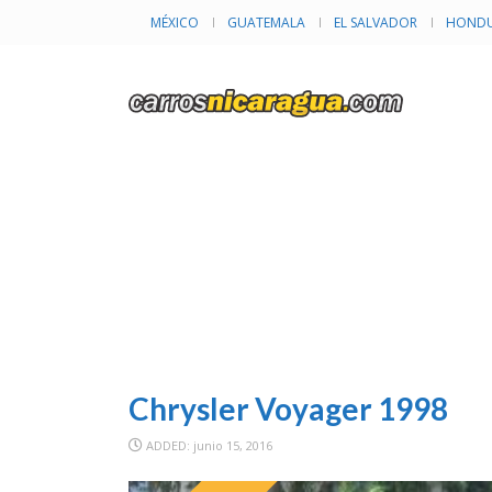
MÉXICO
GUATEMALA
EL SALVADOR
HONDU
I
Chrysler Voyager 1998
ADDED: junio 15, 2016