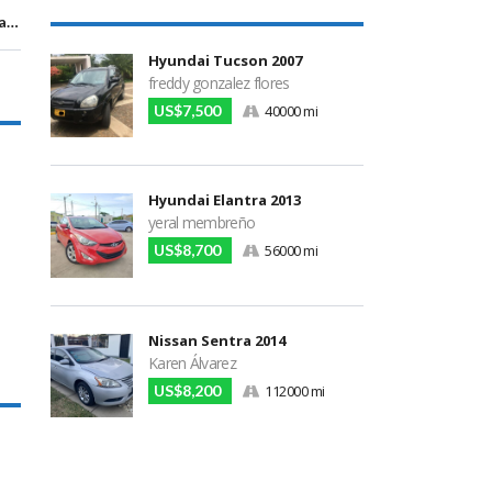
Managua, Managua
Hyundai Tucson 2007
freddy gonzalez flores
US$7,500
40000 mi
Hyundai Elantra 2013
yeral membreño
US$8,700
56000 mi
Nissan Sentra 2014
Karen Álvarez
US$8,200
112000 mi