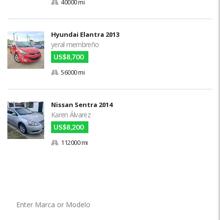
40000 mi
Hyundai Elantra 2013
yeral membreño
US$8,700
56000 mi
Nissan Sentra 2014
Karen Álvarez
US$8,200
112000 mi